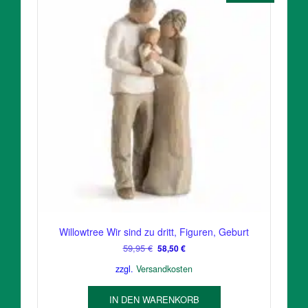
Willowtree Wir sind zu dritt, Figuren, Geburt
Ursprünglicher
Aktueller
59,95
€
58,50
€
Preis
Preis
zzgl.
Versandkosten
war:
ist:
59,95 €
58,50 €.
IN DEN WARENKORB