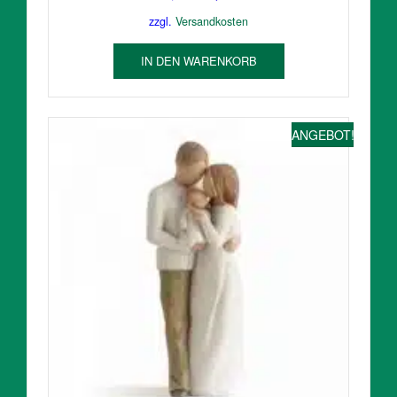
Preis
Preis
zzgl.
Versandkosten
war:
ist:
49,95 €
45,30 €.
IN DEN WARENKORB
ANGEBOT!