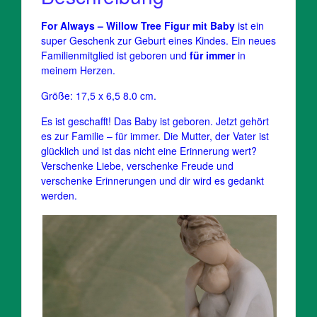
For Always – Willow Tree Figur mit Baby
ist ein
super Geschenk zur Geburt eines Kindes. Ein neues
Familienmitglied ist geboren und
für immer
in
meinem Herzen.
Größe: 17,5 x 6,5 8.0 cm.
Es ist geschafft! Das Baby ist geboren. Jetzt gehört
es zur Familie – für immer. Die Mutter, der Vater ist
glücklich und ist das nicht eine Erinnerung wert?
Verschenke Liebe, verschenke Freude und
verschenke Erinnerungen und dir wird es gedankt
werden.