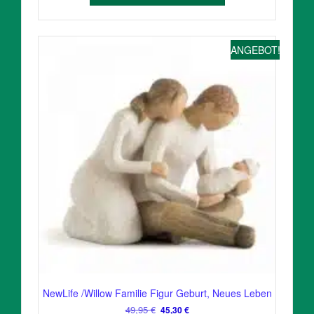
ANGEBOT!
NewLife /Willow Familie Figur Geburt, Neues Leben
Ursprünglicher
Aktueller
49,95
€
45,30
€