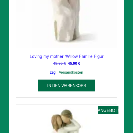
Loving my mother /Willow Familie Figur
Ursprünglicher
Aktueller
49,95
€
45,90
€
Preis
Preis
zzgl.
Versandkosten
war:
ist:
49,95 €
45,90 €.
IN DEN WARENKORB
ANGEBOT!