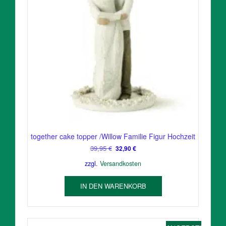
together cake topper /Willow Familie Figur Hochzeit
Ursprünglicher
Aktueller
39,95
€
32,90
€
Preis
Preis
zzgl.
Versandkosten
war:
ist:
39,95 €
32,90 €.
IN DEN WARENKORB