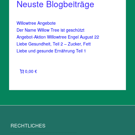
Neuste Blogbeiträge
Willowtree Angebote
Der Name Willow Tree ist geschützt
Angebot-Aktion Willowtree Engel August 22
Liebe Gesundheit, Teil 2 – Zucker, Fett
Liebe und gesunde Ernährung Teil 1
0,00 €
RECHTLICHES