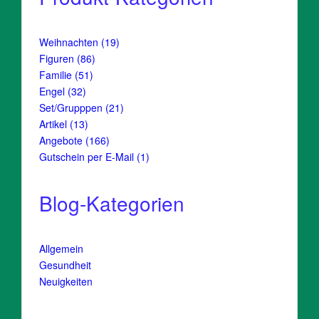
19
Weihnachten
19
Produkte
86
Figuren
86
Produkte
51
Familie
51
Produkte
32
Engel
32
Produkte
21
Set/Grupppen
21
Produkte
13
Artikel
13
Produkte
166
Angebote
166
Produkte
1
Gutschein per E-Mail
1
Produkt
Blog-Kategorien
Allgemein
Gesundheit
Neuigkeiten