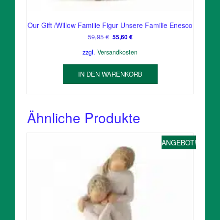
Our Gift /Willow Familie Figur Unsere Familie Enesco
Ursprünglicher
Aktueller
59,95
€
55,60
€
Preis
Preis
zzgl.
Versandkosten
war:
ist:
59,95 €
55,60 €.
IN DEN WARENKORB
Ähnliche Produkte
ANGEBOT!