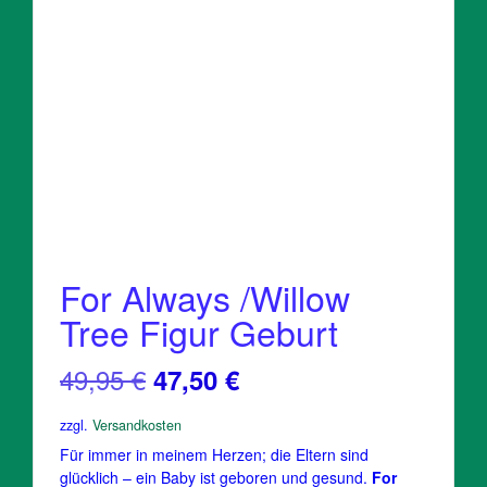
For Always /Willow
Tree Figur Geburt
Ursprünglicher
Aktueller
49,95
€
47,50
€
Preis
Preis
zzgl.
Versandkosten
war:
ist:
Für immer in meinem Herzen; die Eltern sind
glücklich – ein Baby ist geboren und gesund.
For