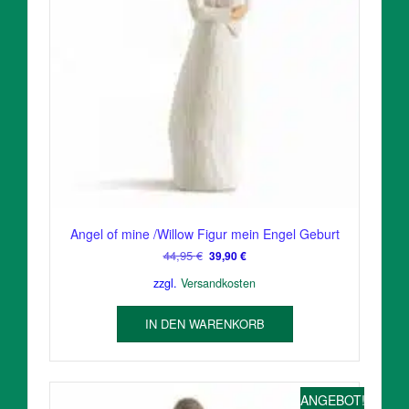
Angel of mine /Willow Figur mein Engel Geburt
Ursprünglicher
Aktueller
44,95
€
39,90
€
Preis
Preis
zzgl.
Versandkosten
war:
ist:
44,95 €
39,90 €.
IN DEN WARENKORB
ANGEBOT!