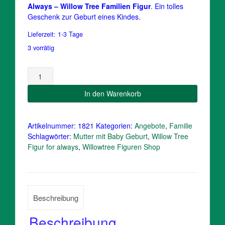
49,95 €
47,50 €.
Always – Willow Tree Familien Figur
. Ein tolles
Geschenk zur Geburt eines Kindes.
Lieferzeit:
1-3 Tage
3 vorrätig
For
Always
/Willow
In den Warenkorb
Tree
Figur
Geburt
Artikelnummer:
1821
Kategorien:
Angebote
,
Familie
Menge
Schlagwörter:
Mutter mit Baby Geburt
,
Willow Tree
Figur for always
,
Willowtree Figuren Shop
Beschreibung
Beschreibung