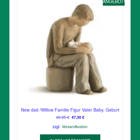
ANGEBOT!
New dad /Willow Familie Figur Vater Baby, Geburt
Ursprünglicher
Aktueller
49,95
€
47,30
€
Preis
Preis
zzgl.
Versandkosten
war:
ist:
49,95 €
47,30 €.