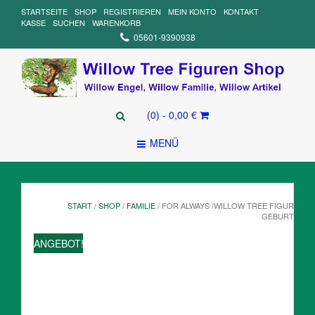
STARTSEITE
SHOP
REGISTRIEREN
MEIN KONTO
KONTAKT
KASSE
SUCHEN
WARENKORB
05601-9390938
(0)
- 0,00 €
MENÜ
START
/
SHOP
/
FAMILIE
/ FOR ALWAYS /WILLOW TREE FIGUR
GEBURT
ANGEBOT!