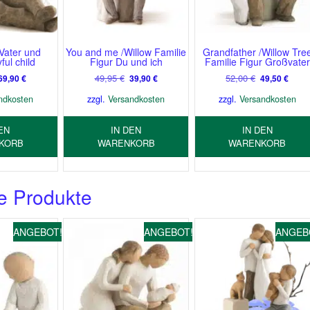
 Vater und
You and me /Willow Familie
Grandfather /Willow Tre
ful child
Figur Du und ich
Familie Figur Großvater
Ursprünglicher
Aktueller
Ursprünglicher
Aktueller
Ursprünglich
Aktue
49,95
€
52,00
€
69,90
€
39,90
€
49,50
€
Preis
Preis
Preis
Preis
Preis
Preis
ndkosten
zzgl.
Versandkosten
zzgl.
Versandkosten
war:
ist:
war:
ist:
war:
ist:
77,95 €
69,90 €.
49,95 €
39,90 €.
52,00 €
49,50
EN
IN DEN
IN DEN
KORB
WARENKORB
WARENKORB
e Produkte
ANGEBOT!
ANGEBOT!
ANGEB