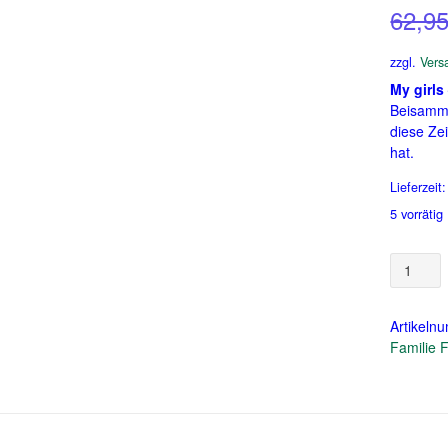
62,9
zzgl.
Vers
My girls
Beisamme
diese Zei
hat.
Lieferzeit
5 vorrätig
My
Girls
/Willow
Familie
Artikeln
Figur
Familie F
Meine
Töchter
Menge