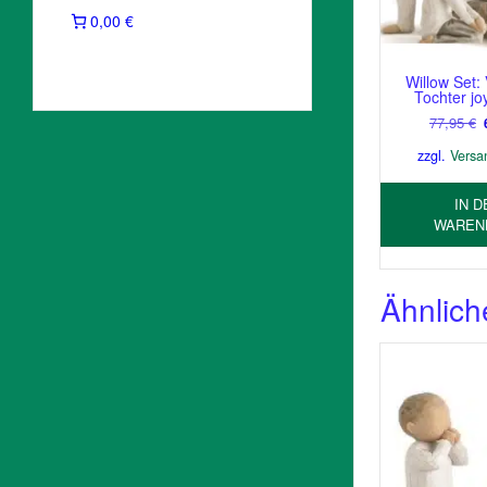
0,00 €
Willow Set:
Tochter joy
77,95
€
zzgl.
Versa
IN D
WAREN
Ähnlich