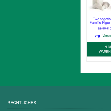
Two togethe
Familie Figur
29,90
€
zzgl.
Versa
IN D
WAREN
RECHTLICHES