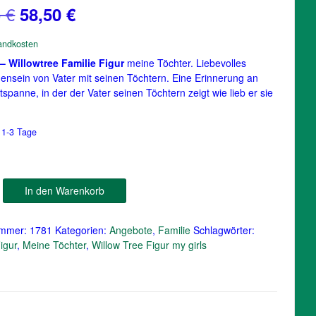
Ursprünglicher
Aktueller
5
€
58,50
€
Preis
Preis
andkosten
war:
ist:
 – Willowtree Familie Figur
meine Töchter. Liebevolles
nsein von Vater mit seinen Töchtern. Eine Erinnerung an
62,95 €
58,50 €.
tspanne, in der der Vater seinen Töchtern zeigt wie lieb er sie
:
1-3 Tage
In den Warenkorb
ummer:
1781
Kategorien:
Angebote
,
Familie
Schlagwörter:
igur
,
Meine Töchter
,
Willow Tree Figur my girls