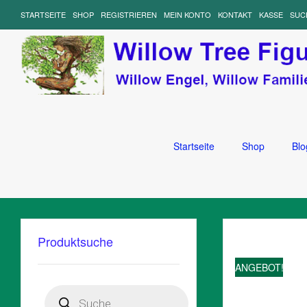
STARTSEITE
SHOP
REGISTRIEREN
MEIN KONTO
KONTAKT
KASSE
SUC
Startseite
Shop
Blo
Produktsuche
ANGEBOT!
Products
search