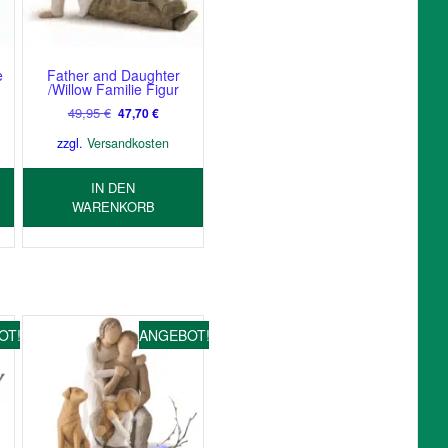
e
Father and Daughter
/Willow Familie Figur
er
ller
Ursprünglicher
Aktueller
49,95
€
47,70
€
Preis
Preis
zzgl.
Versandkosten
war:
ist:
 €.
49,95 €
47,70 €.
IN DEN
WARENKORB
OT!
ANGEBOT!