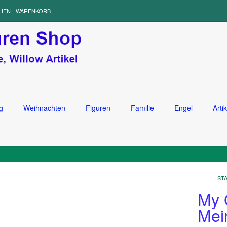
HEN
WARENKORB
g
Weihnachten
Figuren
Familie
Engel
Artik
ST
My G
Mei