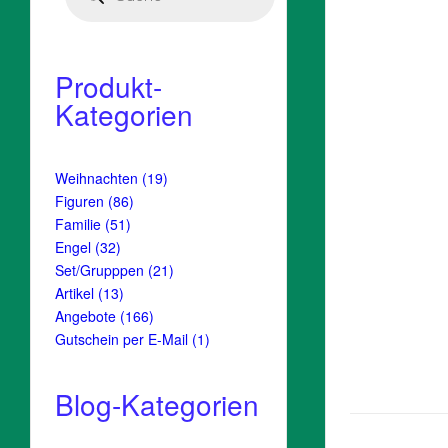
Produkt-
Kategorien
19
Weihnachten
19
Produkte
86
Figuren
86
Produkte
51
Familie
51
Produkte
32
Engel
32
Produkte
21
Set/Grupppen
21
Produkte
13
Artikel
13
Produkte
166
Angebote
166
Produkte
1
Gutschein per E-Mail
1
Produkt
Blog-Kategorien