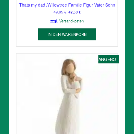
Thats my dad /Willowtree Familie Figur Vater Sohn
Ursprünglicher
Aktueller
49,95
€
42,50
€
Preis
Preis
zzgl.
Versandkosten
war:
ist:
49,95 €
42,50 €.
IN DEN WARENKORB
ANGEBOT!