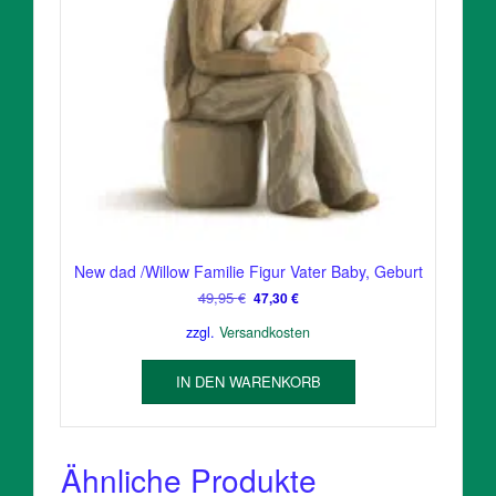
New dad /Willow Familie Figur Vater Baby, Geburt
Ursprünglicher
Aktueller
49,95
€
47,30
€
Preis
Preis
zzgl.
Versandkosten
war:
ist:
49,95 €
47,30 €.
IN DEN WARENKORB
Ähnliche Produkte