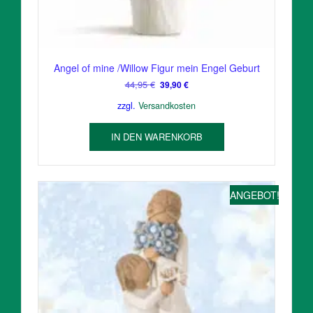
Angel of mine /Willow Figur mein Engel Geburt
Ursprünglicher
Aktueller
44,95
€
39,90
€
Preis
Preis
zzgl.
Versandkosten
war:
ist:
44,95 €
39,90 €.
IN DEN WARENKORB
ANGEBOT!