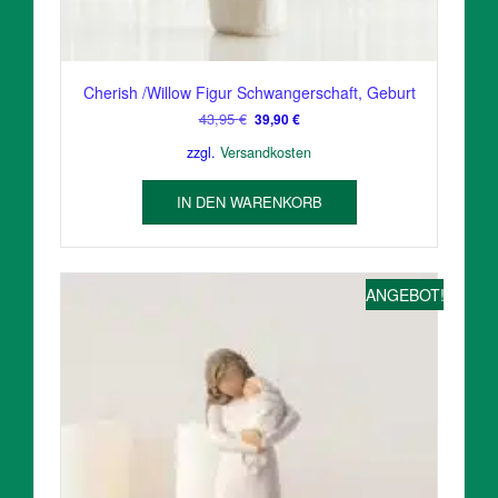
Cherish /Willow Figur Schwangerschaft, Geburt
Ursprünglicher
Aktueller
43,95
€
39,90
€
Preis
Preis
zzgl.
Versandkosten
war:
ist:
43,95 €
39,90 €.
IN DEN WARENKORB
ANGEBOT!