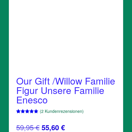
Our Gift /Willow Familie
Figur Unsere Familie
Enesco
(
2
Kundenrezensionen)
Bewertet
2
mit
5.00
Ursprünglicher
Aktueller
59,95
€
55,60
€
von 5,
basierend