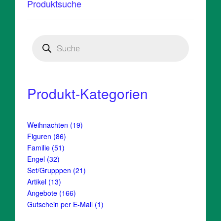
Produktsuche
Products
search
Produkt-Kategorien
19
Weihnachten
19
Produkte
86
Figuren
86
Produkte
51
Familie
51
Produkte
32
Engel
32
Produkte
21
Set/Grupppen
21
Produkte
13
Artikel
13
Produkte
166
Angebote
166
Produkte
1
Gutschein per E-Mail
1
Produkt