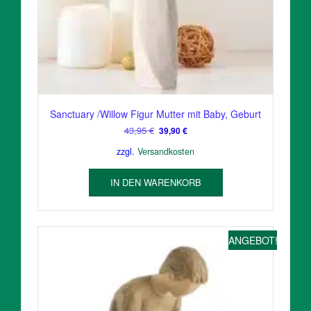
Sanctuary /Willow Figur Mutter mit Baby, Geburt
Ursprünglicher
Aktueller
43,95
€
39,90
€
Preis
Preis
zzgl.
Versandkosten
war:
ist:
43,95 €
39,90 €.
IN DEN WARENKORB
ANGEBOT!