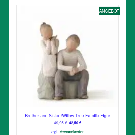
ANGEBOT!
Brother and Sister /Willow Tree Familie Figur
Ursprünglicher
Aktueller
49,95
€
42,50
€
Preis
Preis
zzgl.
Versandkosten
war:
ist: