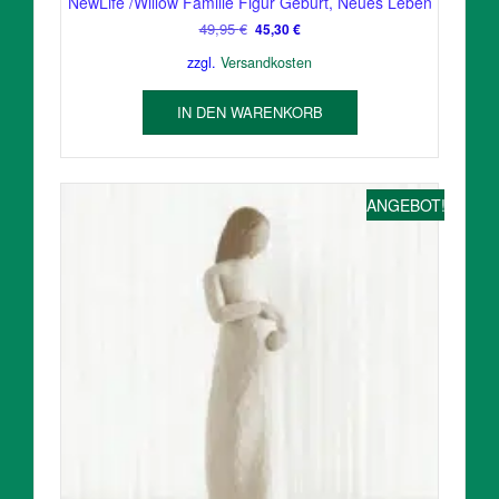
NewLife /Willow Familie Figur Geburt, Neues Leben
Ursprünglicher
Aktueller
49,95
€
45,30
€
Preis
Preis
zzgl.
Versandkosten
war:
ist:
49,95 €
45,30 €.
IN DEN WARENKORB
ANGEBOT!