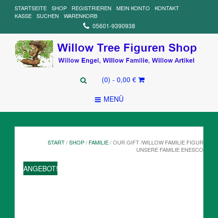
STARTSEITE
SHOP
REGISTRIEREN
MEIN KONTO
KONTAKT
KASSE
SUCHEN
WARENKORB
05601-9390938
(0)
- 0,00 €
MENÜ
START
/
SHOP
/
FAMILIE
/ OUR GIFT /WILLOW FAMILIE FIGUR
UNSERE FAMILIE ENESCO
ANGEBOT!