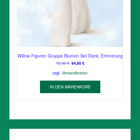
Willow Figuren Gruppe Blumen Set Dank, Erinnerung
Ursprünglicher
Aktueller
72,00
€
64,80
€
Preis
Preis
zzgl.
Versandkosten
war:
ist:
72,00 €
64,80 €.
IN DEN WARENKORB