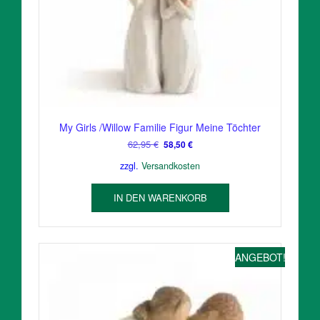
My Girls /Willow Familie Figur Meine Töchter
Ursprünglicher
Aktueller
62,95
€
58,50
€
Preis
Preis
zzgl.
Versandkosten
war:
ist:
62,95 €
58,50 €.
IN DEN WARENKORB
ANGEBOT!