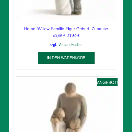
Home /Willow Familie Figur Geburt, Zuhause
Ursprünglicher
Aktueller
49,95
€
37,50
€
Preis
Preis
zzgl.
Versandkosten
war:
ist:
49,95 €
37,50 €.
IN DEN WARENKORB
ANGEBOT!