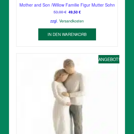
Mother and Son /Willow Familie Figur Mutter Sohn
Ursprünglicher
Aktueller
53,00
€
49,50
€
Preis
Preis
zzgl.
Versandkosten
war:
ist:
53,00 €
49,50 €.
IN DEN WARENKORB
ANGEBOT!