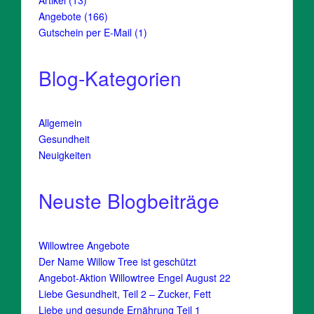
Artikel
13
Produkte
166
Angebote
166
Produkte
1
Gutschein per E-Mail
1
Produkt
Blog-Kategorien
Allgemein
Gesundheit
Neuigkeiten
Neuste Blogbeiträge
Willowtree Angebote
Der Name Willow Tree ist geschützt
Angebot-Aktion Willowtree Engel August 22
Liebe Gesundheit, Teil 2 – Zucker, Fett
Liebe und gesunde Ernährung Teil 1