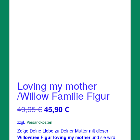
Loving my mother
/Willow Familie Figur
Ursprünglicher
Aktueller
49,95
€
45,90
€
Preis
Preis
zzgl.
Versandkosten
war:
ist:
Zeige Deine Liebe zu Deiner Mutter mit dieser
Willowtree Figur loving my mother
und sie wird