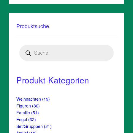
Produktsuche
Products
search
Produkt-Kategorien
19
Weihnachten
19
Produkte
86
Figuren
86
Produkte
51
Familie
51
Produkte
32
Engel
32
Produkte
21
Set/Grupppen
21
Produkte
13