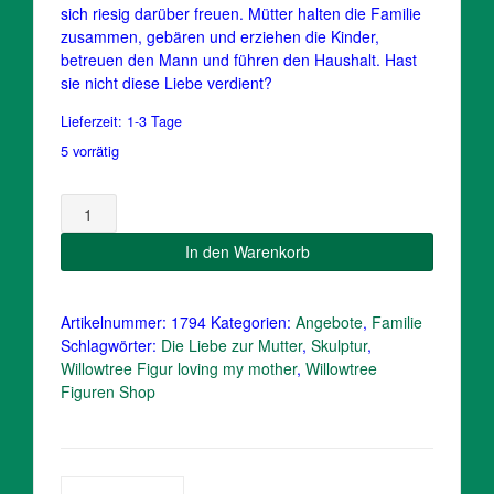
49,95 €
45,90 €.
sich riesig darüber freuen. Mütter halten die Familie
zusammen, gebären und erziehen die Kinder,
betreuen den Mann und führen den Haushalt. Hast
sie nicht diese Liebe verdient?
Lieferzeit:
1-3 Tage
5 vorrätig
Loving
my
mother
In den Warenkorb
/Willow
Familie
Figur
Artikelnummer:
1794
Kategorien:
Angebote
,
Familie
Menge
Schlagwörter:
Die Liebe zur Mutter
,
Skulptur
,
Willowtree Figur loving my mother
,
Willowtree
Figuren Shop