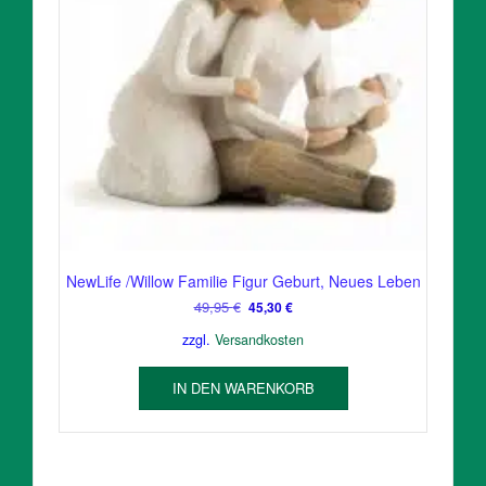
NewLife /Willow Familie Figur Geburt, Neues Leben
Ursprünglicher
Aktueller
49,95
€
45,30
€
Preis
Preis
zzgl.
Versandkosten
war:
ist:
49,95 €
45,30 €.
IN DEN WARENKORB