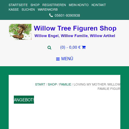
STARTSEITE
SHOP
REGISTRIEREN
MEIN KONTO
KONTAKT
KASSE
SUCHEN
WARENKORB
05601-9390938
(0)
- 0,00 €
MENÜ
START
/
SHOP
/
FAMILIE
/ LOVING MY MOTHER /WILLOW
FAMILIE FIGUR
ANGEBOT!