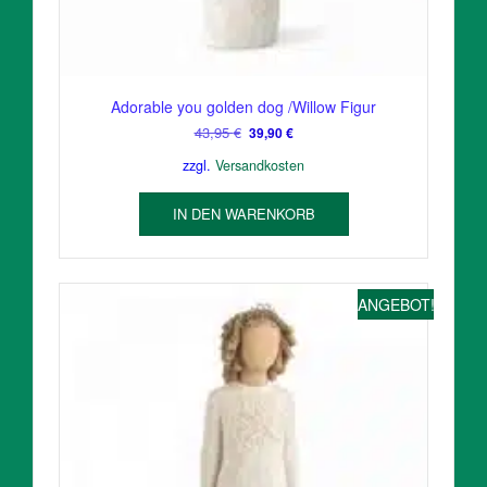
Adorable you golden dog /Willow Figur
Ursprünglicher
Aktueller
43,95
€
39,90
€
Preis
Preis
zzgl.
Versandkosten
war:
ist:
43,95 €
39,90 €.
IN DEN WARENKORB
ANGEBOT!