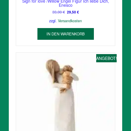
Sign for love /Willow Engel Figur Ich liebe Dich,
Enesco
Ursprünglicher
Aktueller
33,00
€
29,50
€
Preis
Preis
zzgl.
Versandkosten
war:
ist:
33,00 €
29,50 €.
IN DEN WARENKORB
ANGEBOT!