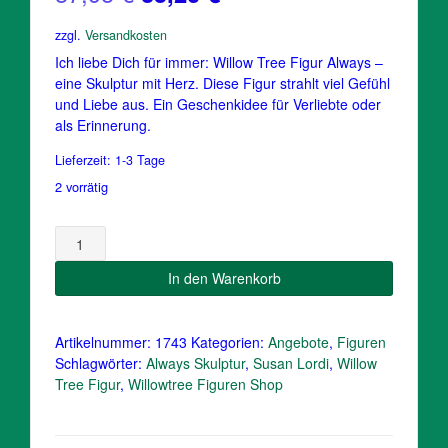
Preis
Preis
zzgl.
Versandkosten
war:
ist:
Ich liebe Dich für immer: Willow Tree Figur Always –
eine Skulptur mit Herz. Diese Figur strahlt viel Gefühl
37,95 €
35,20 €.
und Liebe aus. Ein Geschenkidee für Verliebte oder
als Erinnerung.
Lieferzeit:
1-3 Tage
2 vorrätig
Always
/Willow
Figur
In den Warenkorb
Ewige
Liebe
mit
Artikelnummer:
1743
Kategorien:
Angebote
,
Figuren
Herz
Schlagwörter:
Always Skulptur
,
Susan Lordi
,
Willow
Menge
Tree Figur
,
Willowtree Figuren Shop