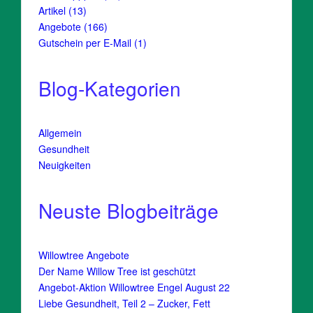
Produkte
13
Artikel
13
Produkte
166
Angebote
166
Produkte
1
Gutschein per E-Mail
1
Produkt
Blog-Kategorien
Allgemein
Gesundheit
Neuigkeiten
Neuste Blogbeiträge
Willowtree Angebote
Der Name Willow Tree ist geschützt
Angebot-Aktion Willowtree Engel August 22
Liebe Gesundheit, Teil 2 – Zucker, Fett