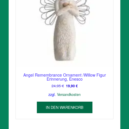
Angel Remembrance Ornament /Willow Figur
Erinnerung, Enesco
Ursprünglicher
Aktueller
24,95
€
19,90
€
Preis
Preis
zzgl.
Versandkosten
war:
ist:
24,95 €
19,90 €.
IN DEN WARENKORB