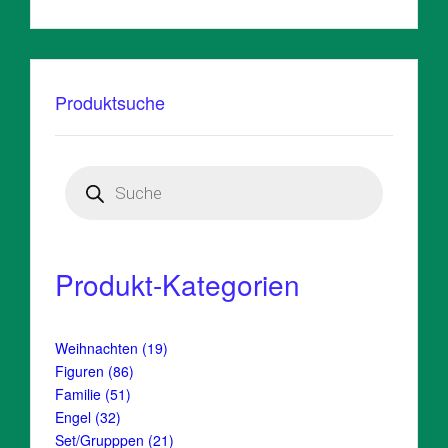
Produktsuche
Products
search
Produkt-Kategorien
19
Weihnachten
19
Produkte
86
Figuren
86
Produkte
51
Familie
51
Produkte
32
Engel
32
Produkte
21
Set/Grupppen
21