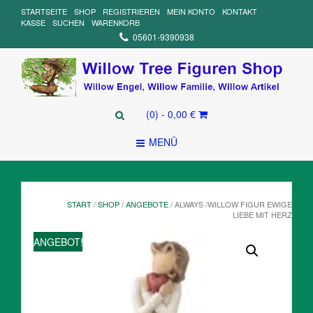
STARTSEITE
SHOP
REGISTRIEREN
MEIN KONTO
KONTAKT
KASSE
SUCHEN
WARENKORB
05601-9390938
(0)
- 0,00 €
MENÜ
START
/
SHOP
/
ANGEBOTE
/ ALWAYS /WILLOW FIGUR EWIGE
LIEBE MIT HERZ
ANGEBOT!