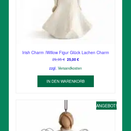
Irish Charm /Willow Figur Glück Lachen Charm
Ursprünglicher
Aktueller
29,95
€
25,00
€
Preis
Preis
zzgl.
Versandkosten
war:
ist:
29,95 €
25,00 €.
IN DEN WARENKORB
ANGEBOT!