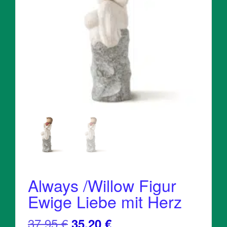
Always /Willow Figur
Ewige Liebe mit Herz
Ursprünglicher
Aktueller
37,95
€
35,20
€