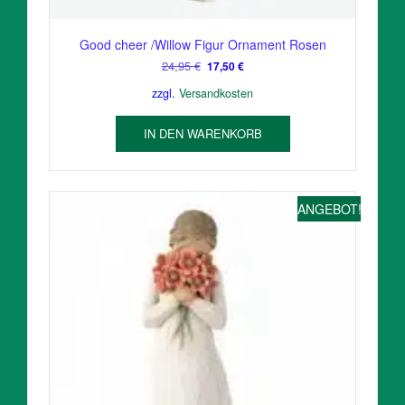
Good cheer /Willow Figur Ornament Rosen
Ursprünglicher
Aktueller
24,95
€
17,50
€
Preis
Preis
zzgl.
Versandkosten
war:
ist:
24,95 €
17,50 €.
IN DEN WARENKORB
ANGEBOT!