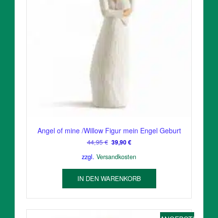
Angel of mine /Willow Figur mein Engel Geburt
Ursprünglicher
Aktueller
44,95
€
39,90
€
Preis
Preis
zzgl.
Versandkosten
war:
ist:
44,95 €
39,90 €.
IN DEN WARENKORB