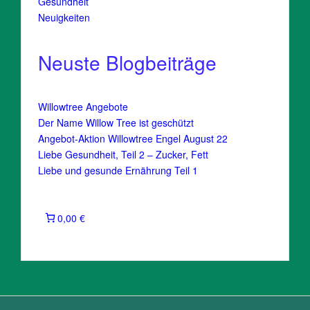
Gesundheit
Neuigkeiten
Neuste Blogbeiträge
Willowtree Angebote
Der Name Willow Tree ist geschützt
Angebot-Aktion Willowtree Engel August 22
Liebe Gesundheit, Teil 2 – Zucker, Fett
Liebe und gesunde Ernährung Teil 1
0,00 €