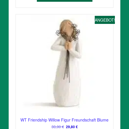
ANGEBOT!
WT Friendship Willow Figur Freundschaft Blume
Ursprünglicher
Aktueller
33,00
€
29,80
€