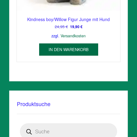
Kindness boy/Willow Figur Junge mit Hund
Ursprünglicher
Aktueller
24,95
€
19,90
€
Preis
Preis
zzgl.
Versandkosten
war:
ist:
24,95 €
19,90 €.
IN DEN WARENKORB
Produktsuche
Products
search