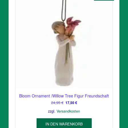
Bloom Ornament /Willow Tree Figur Freundschaft
Ursprünglicher
Aktueller
24,95
€
17,50
€
Preis
Preis
zzgl.
Versandkosten
war:
ist:
24,95 €
17,50 €.
IN DEN WARENKORB