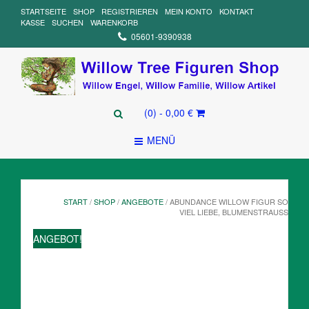
STARTSEITE
SHOP
REGISTRIEREN
MEIN KONTO
KONTAKT
KASSE
SUCHEN
WARENKORB
05601-9390938
(0)
- 0,00 €
MENÜ
START
/
SHOP
/
ANGEBOTE
/ ABUNDANCE WILLOW FIGUR SO
VIEL LIEBE, BLUMENSTRAUSS
ANGEBOT!