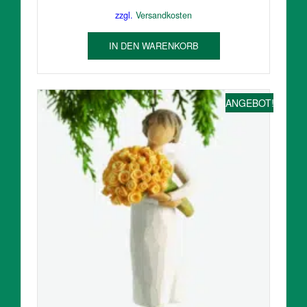
Preis
Preis
zzgl.
Versandkosten
war:
ist:
33,00 €
29,80 €.
IN DEN WARENKORB
ANGEBOT!