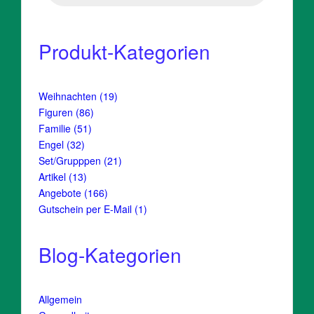
Produkt-Kategorien
19
Weihnachten
19
Produkte
86
Figuren
86
Produkte
51
Familie
51
Produkte
32
Engel
32
Produkte
21
Set/Grupppen
21
Produkte
13
Artikel
13
Produkte
166
Angebote
166
Produkte
1
Gutschein per E-Mail
1
Produkt
Blog-Kategorien
Allgemein