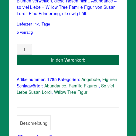
war:
ist:
Blumen verwelken, diese Rosen nicht. Abundance –
so viel Liebe – Willow Tree Familie Figur von Susan
29,95 €
27,90 €.
Lordi. Eine Erinnerung, die ewig hält.
Lieferzeit:
1-3 Tage
5 vorrätig
Abundance
Willow
Figur
In den Warenkorb
So
viel
Liebe,
Artikelnummer:
1785
Kategorien:
Angebote
,
Figuren
Blumenstrauß
Schlagwörter:
Abundance
,
Familie Figuren
,
So viel
Menge
Liebe Susan Lordi
,
Willow Tree Figur
Beschreibung