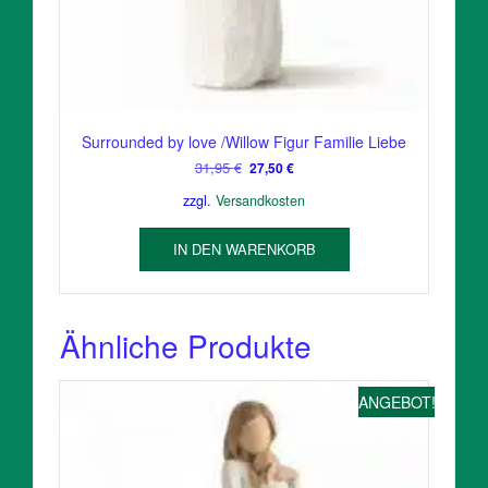
Surrounded by love /Willow Figur Familie Liebe
Ursprünglicher
Aktueller
31,95
€
27,50
€
Preis
Preis
zzgl.
Versandkosten
war:
ist:
31,95 €
27,50 €.
IN DEN WARENKORB
Ähnliche Produkte
ANGEBOT!