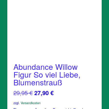
Abundance Willow
Figur So viel Liebe,
Blumenstrauß
Ursprünglicher
Aktueller
29,95
€
27,90
€
Preis
Preis
zzgl.
Versandkosten