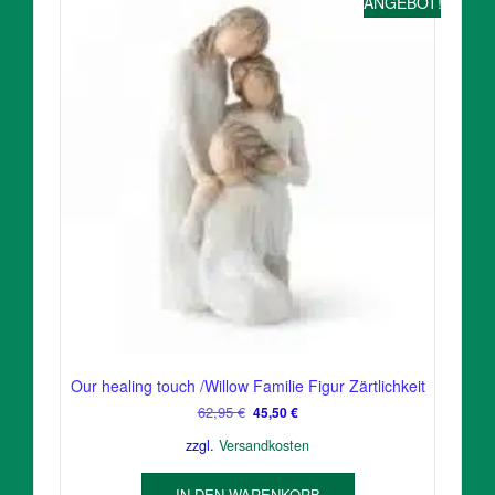
ANGEBOT!
Our healing touch /Willow Familie Figur Zärtlichkeit
Ursprünglicher
Aktueller
62,95
€
45,50
€
Preis
Preis
zzgl.
Versandkosten
war:
ist:
62,95 €
45,50 €.
IN DEN WARENKORB