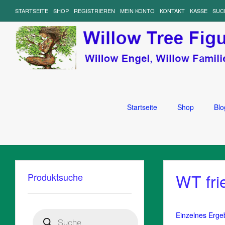
STARTSEITE
SHOP
REGISTRIEREN
MEIN KONTO
KONTAKT
KASSE
SUC
Startseite
Shop
Blo
WT fri
Produktsuche
Products
Einzelnes Erge
search