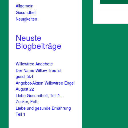
Allgemein
Gesundheit
Neuigkeiten
Neuste
Blogbeiträge
Willowtree Angebote
Der Name Willow Tree ist
geschützt
Angebot-Aktion Willowtree Engel
August 22
Liebe Gesundheit, Teil 2 –
Zucker, Fett
Liebe und gesunde Ernährung
Teil 1