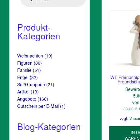
Produkt-
Kategorien
19
Weihnachten
19
Produkte
86
Figuren
86
Produkte
51
Familie
51
Produkte
32
Engel
32
WT Friendship 
Freundscha
Produkte
21
Set/Grupppen
21
Bewerte
Produkte
13
Artikel
13
5.0
Produkte
166
Angebote
166
von
Produkte
1
Gutschein per E-Mail
1
33,00
€
Produkt
zzgl.
Versa
Blog-Kategorien
IN D
WAREN