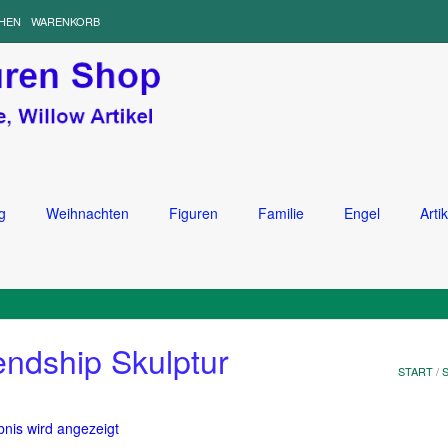
HEN
WARENKORB
g
Weihnachten
Figuren
Familie
Engel
Artik
endship Skulptur
START
/
bnis wird angezeigt