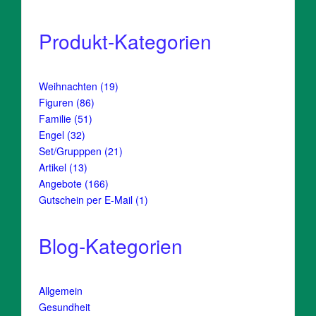
Produkt-Kategorien
19
Weihnachten
19
Produkte
86
Figuren
86
Produkte
51
Familie
51
Produkte
32
Engel
32
Produkte
21
Set/Grupppen
21
Produkte
13
Artikel
13
Produkte
166
Angebote
166
Produkte
1
Gutschein per E-Mail
1
Produkt
Blog-Kategorien
Allgemein
Gesundheit