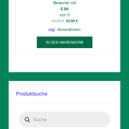
Bewertet mit
5.00
von 5
Ursprünglicher
Aktueller
33,00
€
25,90
€
Preis
Preis
zzgl.
Versandkosten
war:
ist:
33,00 €
25,90 €.
IN DEN WARENKORB
Produktsuche
Products
search