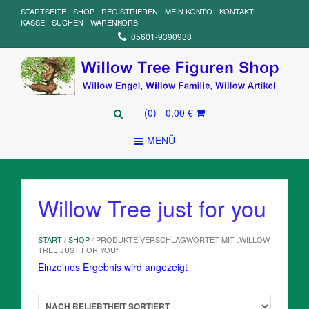
STARTSEITE
SHOP
REGISTRIEREN
MEIN KONTO
KONTAKT
KASSE
SUCHEN
WARENKORB
05601-9390938
(0)
- 0,00 €
MENÜ
Willow Tree just for you
START
/
SHOP
/ PRODUKTE VERSCHLAGWORTET MIT „WILLOW
TREE JUST FOR YOU“
Einzelnes Ergebnis wird angezeigt