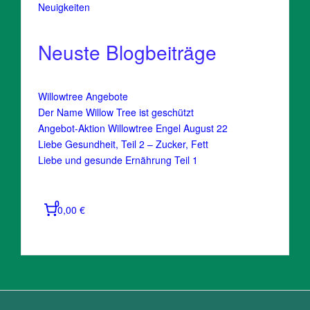
Neuigkeiten
Neuste Blogbeiträge
Willowtree Angebote
Der Name Willow Tree ist geschützt
Angebot-Aktion Willowtree Engel August 22
Liebe Gesundheit, Teil 2 – Zucker, Fett
Liebe und gesunde Ernährung Teil 1
0
0,00 €