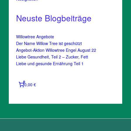
Neuste Blogbeiträge
Willowtree Angebote
Der Name Willow Tree ist geschützt
Angebot-Aktion Willowtree Engel August 22
Liebe Gesundheit, Teil 2 – Zucker, Fett
Liebe und gesunde Ernährung Teil 1
0
0,00 €