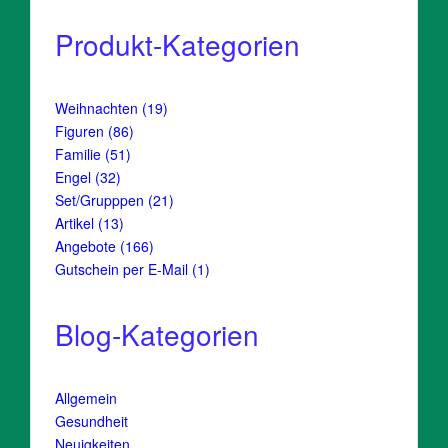
Produkt-Kategorien
19
Weihnachten
19
Produkte
86
Figuren
86
Produkte
51
Familie
51
Produkte
32
Engel
32
Produkte
21
Set/Grupppen
21
Produkte
13
Artikel
13
Produkte
166
Angebote
166
Produkte
1
Gutschein per E-Mail
1
Produkt
Blog-Kategorien
Allgemein
Gesundheit
Neuigkeiten