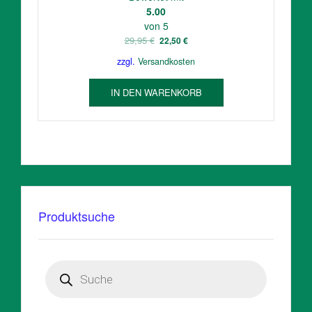
5.00
von 5
Ursprünglicher
Aktueller
29,95
€
22,50
€
Preis
Preis
zzgl.
Versandkosten
war:
ist:
29,95 €
22,50 €.
IN DEN WARENKORB
Produktsuche
Products
search