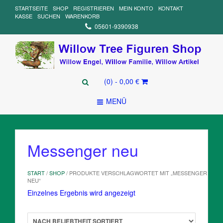
STARTSEITE
SHOP
REGISTRIEREN
MEIN KONTO
KONTAKT
KASSE
SUCHEN
WARENKORB
05601-9390938
(0)
- 0,00 €
MENÜ
Messenger neu
START
/
SHOP
/ PRODUKTE VERSCHLAGWORTET MIT „MESSENGER
NEU“
Einzelnes Ergebnis wird angezeigt