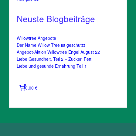
Neuste Blogbeiträge
Willowtree Angebote
Der Name Willow Tree ist geschützt
Angebot-Aktion Willowtree Engel August 22
Liebe Gesundheit, Teil 2 – Zucker, Fett
Liebe und gesunde Ernährung Teil 1
0
0,00 €