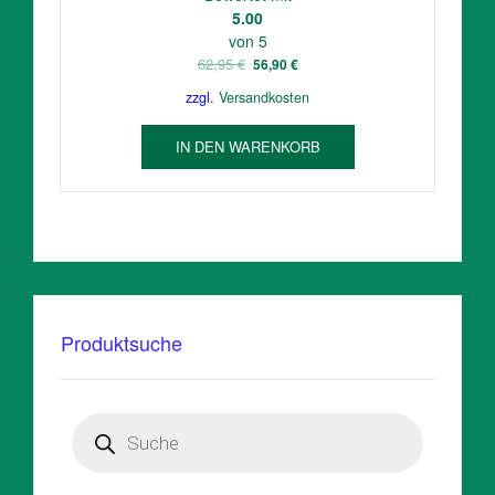
5.00
von 5
Ursprünglicher
Aktueller
62,95
€
56,90
€
Preis
Preis
zzgl.
Versandkosten
war:
ist:
62,95 €
56,90 €.
IN DEN WARENKORB
Produktsuche
Products
search