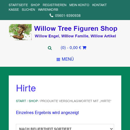
STARTSEITE
SHOP
REGISTRIEREN
MEIN KONTO
KONTAKT
KASSE
SUCHEN
WARENKORB
05601-9390938
(0)
- 0,00 €
MENÜ
Hirte
START
/
SHOP
/ PRODUKTE VERSCHLAGWORTET MIT „HIRTE“
Einzelnes Ergebnis wird angezeigt