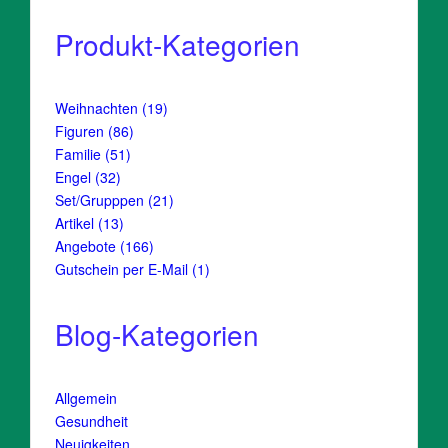
Produkt-Kategorien
19
Weihnachten
19
Produkte
86
Figuren
86
Produkte
51
Familie
51
Produkte
32
Engel
32
Produkte
21
Set/Grupppen
21
Produkte
13
Artikel
13
Produkte
166
Angebote
166
Produkte
1
Gutschein per E-Mail
1
Produkt
Blog-Kategorien
Allgemein
Gesundheit
Neuigkeiten