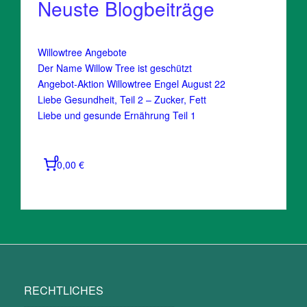
Neuste Blogbeiträge
Willowtree Angebote
Der Name Willow Tree ist geschützt
Angebot-Aktion Willowtree Engel August 22
Liebe Gesundheit, Teil 2 – Zucker, Fett
Liebe und gesunde Ernährung Teil 1
0
0,00 €
RECHTLICHES