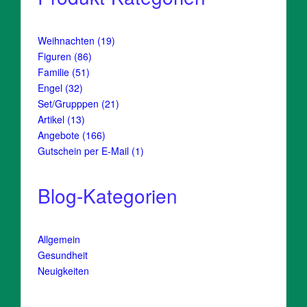
19
Weihnachten
19
Produkte
86
Figuren
86
Produkte
51
Familie
51
Produkte
32
Engel
32
Produkte
21
Set/Grupppen
21
Produkte
13
Artikel
13
Produkte
166
Angebote
166
Produkte
1
Gutschein per E-Mail
1
Produkt
Blog-Kategorien
Allgemein
Gesundheit
Neuigkeiten