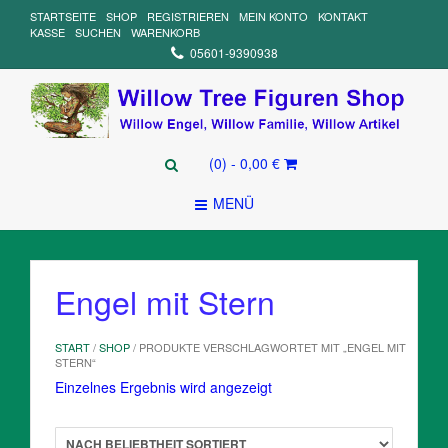
STARTSEITE
SHOP
REGISTRIEREN
MEIN KONTO
KONTAKT
KASSE
SUCHEN
WARENKORB
05601-9390938
(0)
- 0,00 €
MENÜ
Engel mit Stern
START
/
SHOP
/ PRODUKTE VERSCHLAGWORTET MIT „ENGEL MIT
STERN“
Einzelnes Ergebnis wird angezeigt