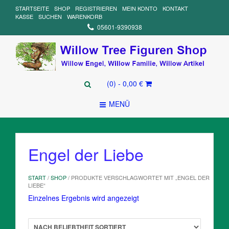
STARTSEITE
SHOP
REGISTRIEREN
MEIN KONTO
KONTAKT
KASSE
SUCHEN
WARENKORB
05601-9390938
(0)
- 0,00 €
MENÜ
Engel der Liebe
START
/
SHOP
/ PRODUKTE VERSCHLAGWORTET MIT „ENGEL DER
LIEBE“
Einzelnes Ergebnis wird angezeigt