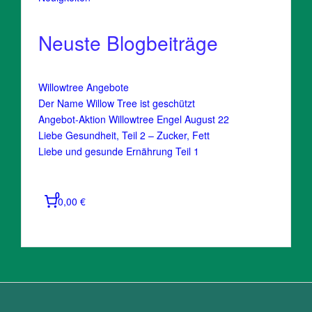
Neuste Blogbeiträge
Willowtree Angebote
Der Name Willow Tree ist geschützt
Angebot-Aktion Willowtree Engel August 22
Liebe Gesundheit, Teil 2 – Zucker, Fett
Liebe und gesunde Ernährung Teil 1
0
0,00 €