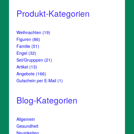
Produkt-Kategorien
19
Weihnachten
19
Produkte
86
Figuren
86
Produkte
51
Familie
51
Produkte
32
Engel
32
Produkte
21
Set/Grupppen
21
Produkte
13
Artikel
13
Produkte
166
Angebote
166
Produkte
1
Gutschein per E-Mail
1
Produkt
Blog-Kategorien
Allgemein
Gesundheit
Neuigkeiten