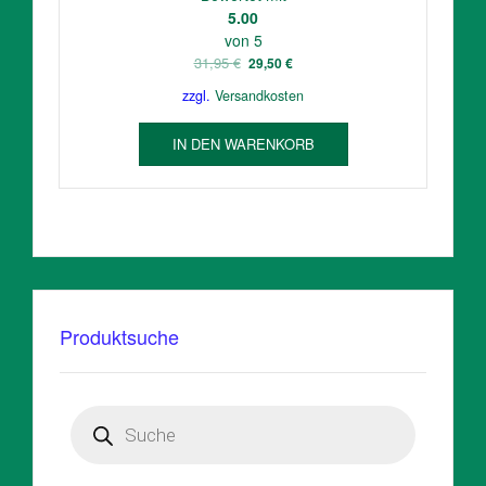
5.00
von 5
Ursprünglicher
Aktueller
31,95
€
29,50
€
Preis
Preis
zzgl.
Versandkosten
war:
ist:
31,95 €
29,50 €.
IN DEN WARENKORB
Produktsuche
Products
search