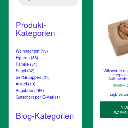
Produkt-
Kategorien
19
Weihnachten
19
Produkte
86
Figuren
86
Produkte
51
Familie
51
Produkte
32
Engel
32
Willowtree qu
keepsak
Produkte
21
Set/Grupppen
21
Aufbewah
Produkte
13
Artikel
13
37,95
€
Produkte
166
Angebote
166
zzgl.
Versa
Produkte
1
Gutschein per E-Mail
1
Produkt
IN D
WAREN
Blog-Kategorien