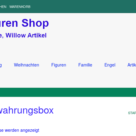
HEN
WARENKORB
g
Weihnachten
Figuren
Familie
Engel
Artik
wahrungsbox
STA
Nach
sse werden angezeigt