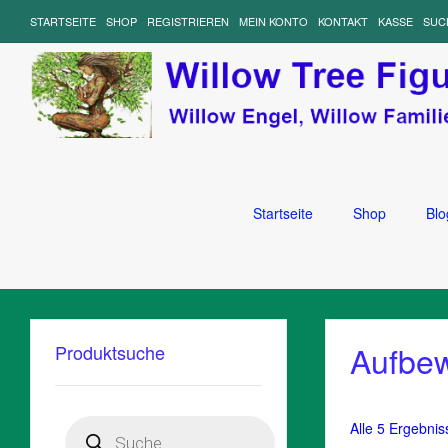
STARTSEITE
SHOP
REGISTRIEREN
MEIN KONTO
KONTAKT
KASSE
SUC
Startseite
Shop
Blo
Aufbe
Produktsuche
Products
Alle 5 Ergebni
search