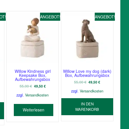
OT!
ANGEBOT!
ANGEBOT!
Willow Kindness girl
Willow Love my dog (dark)
Keepsake Box,
Box, Aufbewahrungsbox
Aufbewahrungsbox
Ursprünglicher
Aktueller
55,00
€
49,50
€
er
ller
Ursprünglicher
Aktueller
55,00
€
49,50
€
Preis
Preis
Preis
Preis
zzgl.
Versandkosten
war:
ist:
zzgl.
Versandkosten
war:
ist:
55,00 €
49,50 €.
 €.
55,00 €
49,50 €.
IN DEN
WARENKORB
Weiterlesen