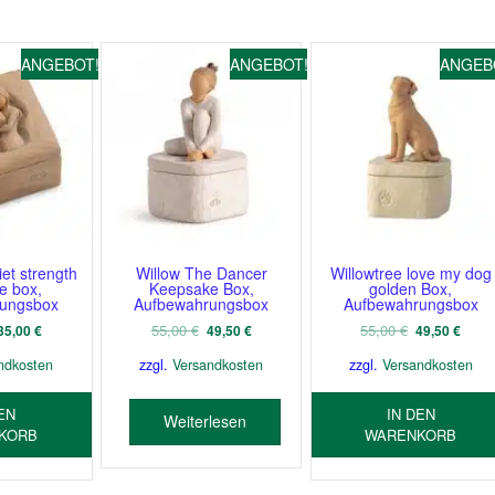
Beliebtheit
sortiert
ANGEBOT!
ANGEBOT!
ANGEB
iet strength
Willow The Dancer
Willowtree love my dog
e box,
Keepsake Box,
golden Box,
rungsbox
Aufbewahrungsbox
Aufbewahrungsbox
Ursprünglicher
Aktueller
Ursprünglicher
Aktueller
Ursprünglich
Aktue
55,00
€
55,00
€
35,00
€
49,50
€
49,50
€
Preis
Preis
Preis
Preis
Preis
Preis
ndkosten
zzgl.
Versandkosten
zzgl.
Versandkosten
war:
ist:
war:
ist:
war:
ist:
37,95 €
35,00 €.
55,00 €
49,50 €.
55,00 €
49,50
EN
IN DEN
Weiterlesen
KORB
WARENKORB