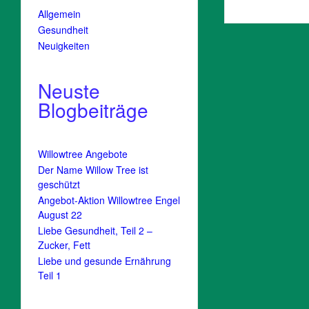
Allgemein
Gesundheit
Neuigkeiten
Neuste
Blogbeiträge
Willowtree Angebote
Der Name Willow Tree ist
geschützt
Angebot-Aktion Willowtree Engel
August 22
Liebe Gesundheit, Teil 2 –
Zucker, Fett
Liebe und gesunde Ernährung
Teil 1